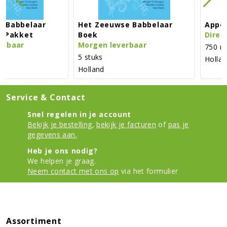
Het Zeeuwse Babbelaar
Appelsap I Love Zeela
Boek
Direct beschikbaar
Morgen leverbaar
750 ml fles
5 stuks
Holland
Holland
Service & Contact
Snel regelen in je account
Bekijk je bestelling
,
bekijk je facturen
of
pas je
gegevens aan.
Heb je ons nodig?
We helpen je graag.
Neem contact met ons op
via het formulier
Assortiment