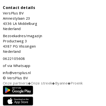
Contact details
VersPlus BV
Amnestylaan 23
4336 LA
Middelburg
Nederland
Bezoekadres/magazijn
Productweg 3
4387 PG Vlissingen
Nederland
0622105608
of via Whatsapp
info@versplus.nl
© VersPlus BV
Onze partners
◆
Onze streek
◆
Byanne
◆
Proenk