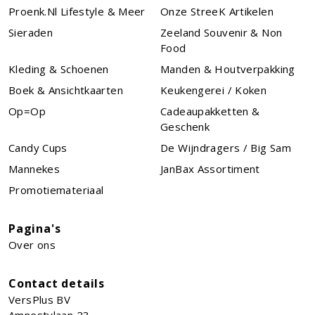
Proenk.nl Lifestyle & Meer
Onze StreeK Artikelen
Sieraden
Zeeland Souvenir & Non
Food
Kleding & Schoenen
Manden & Houtverpakking
Boek & Ansichtkaarten
Keukengerei / Koken
Op=Op
Cadeaupakketten &
Geschenk
Candy Cups
De Wijndragers / Big Sam
Mannekes
JanBax Assortiment
Promotiemateriaal
Pagina's
Over ons
Contact details
VersPlus BV
Amnestylaan 23