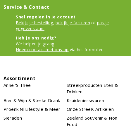
Service & Contact
Snel regelen in je account
Bekijk je bestelling
,
bekijk je facturen
of
pas je
gegevens aan.
Heb je ons nodig?
We helpen je graag.
Neem contact met ons op
via het formulier
Assortiment
Anne 's Thee
Streekproducten Eten &
Drinken
Bier & Wijn & Sterke Drank
Kruidenierswaren
Proenk.nl Lifestyle & Meer
Onze StreeK Artikelen
Sieraden
Zeeland Souvenir & Non
Food