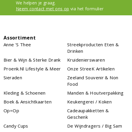
We helpen je graag.
Neem contact met ons op
via het formulier
Assortiment
Anne 's Thee
Streekproducten Eten &
Drinken
Bier & Wijn & Sterke Drank
Kruidenierswaren
Proenk.nl Lifestyle & Meer
Onze StreeK Artikelen
Sieraden
Zeeland Souvenir & Non
Food
Kleding & Schoenen
Manden & Houtverpakking
Boek & Ansichtkaarten
Keukengerei / Koken
Op=Op
Cadeaupakketten &
Geschenk
Candy Cups
De Wijndragers / Big Sam