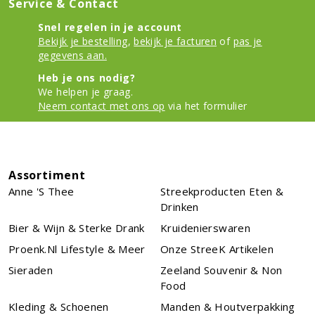
Service & Contact
Snel regelen in je account
Bekijk je bestelling
,
bekijk je facturen
of
pas je
gegevens aan.
Heb je ons nodig?
We helpen je graag.
Neem contact met ons op
via het formulier
Assortiment
Anne 's Thee
Streekproducten Eten &
Drinken
Bier & Wijn & Sterke Drank
Kruidenierswaren
Proenk.nl Lifestyle & Meer
Onze StreeK Artikelen
Sieraden
Zeeland Souvenir & Non
Food
Kleding & Schoenen
Manden & Houtverpakking