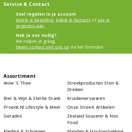
Service & Contact
Snel regelen in je account
Bekijk je bestelling
,
bekijk je facturen
of
pas je
gegevens aan.
Heb je ons nodig?
We helpen je graag.
Neem contact met ons op
via het formulier
Assortiment
Anne 's Thee
Streekproducten Eten &
Drinken
Bier & Wijn & Sterke Drank
Kruidenierswaren
Proenk.nl Lifestyle & Meer
Onze StreeK Artikelen
Sieraden
Zeeland Souvenir & Non
Food
Kleding & Schoenen
Manden & Houtverpakking