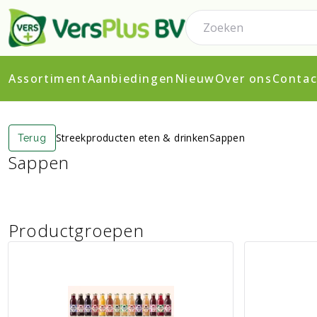
Assortiment
Aanbiedingen
Nieuw
Over ons
Contac
Streekproducten eten & drinken
Sappen
Terug
Sappen
Productgroepen