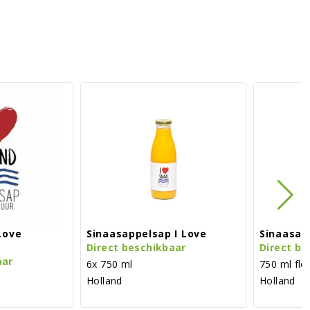
Love
Sinaasappelsap I Love
Sinaasap
Direct beschikbaar
Direct be
aar
6x 750 ml
750 ml fle
Holland
Holland