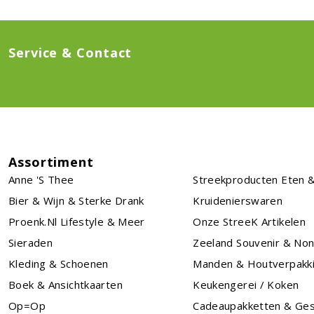
Service & Contact
Assortiment
Anne 's Thee
Streekproducten Eten &
Bier & Wijn & Sterke Drank
Kruidenierswaren
Proenk.nl Lifestyle & Meer
Onze StreeK Artikelen
Sieraden
Zeeland Souvenir & No
Kleding & Schoenen
Manden & Houtverpakk
Boek & Ansichtkaarten
Keukengerei / Koken
Op=Op
Cadeaupakketten & Ge