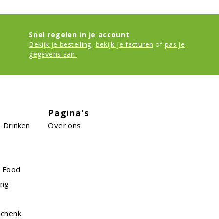
Snel regelen in je account
Bekijk je bestelling
,
bekijk je facturen
of
pas je
gegevens aan.
Pagina's
 Drinken
Over ons
n Food
ing
schenk