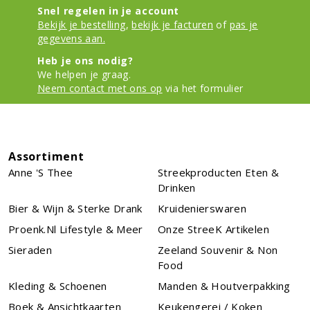
Snel regelen in je account
Bekijk je bestelling
,
bekijk je facturen
of
pas je
gegevens aan.
Heb je ons nodig?
We helpen je graag.
Neem contact met ons op
via het formulier
Assortiment
Anne 's Thee
Streekproducten Eten &
Drinken
Bier & Wijn & Sterke Drank
Kruidenierswaren
Proenk.nl Lifestyle & Meer
Onze StreeK Artikelen
Sieraden
Zeeland Souvenir & Non
Food
Kleding & Schoenen
Manden & Houtverpakking
Boek & Ansichtkaarten
Keukengerei / Koken