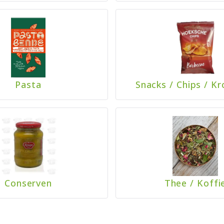
Pasta
Snacks
/
Chips
/
Kr
Conserven
Thee
/
Koffi