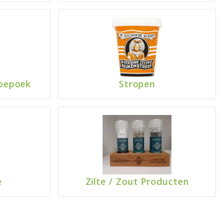
oepoek
Stropen
e
Zilte
/
Zout Producten