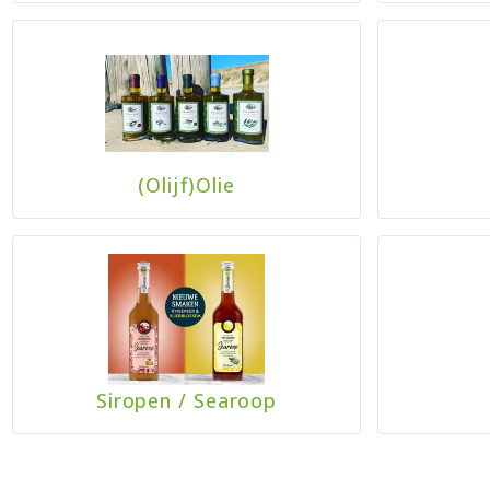
(Olijf)Olie
Siropen
/
Searoop