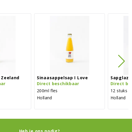
 Zeeland
Sinaasappelsap I Love
Sapglaze
aar
Direct beschikbaar
Direct be
200ml fles
12 stuks 
Holland
Holland
Heb je ons nodig?