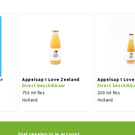
ar
Appelsap I Love Zeeland
Appelsap I Love
Direct beschikbaar
Direct beschikb
750 ml fles
200 ml fles
Holland
Holland
Snel regelen in je account