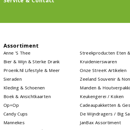
Service & Contact
Assortiment
Anne 's Thee
Streekproducten Eten &
Bier & Wijn & Sterke Drank
Kruidenierswaren
Proenk.nl Lifestyle & Meer
Onze StreeK Artikelen
Sieraden
Zeeland Souvenir & No
Kleding & Schoenen
Manden & Houtverpakk
Boek & Ansichtkaarten
Keukengerei / Koken
Op=Op
Cadeaupakketten & Ge
Candy Cups
De Wijndragers / Big S
Mannekes
JanBax Assortiment