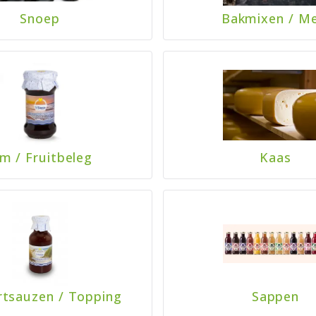
Snoep
Bakmixen
/
Me
am
/
Fruitbeleg
Kaas
rtsauzen
/
Topping
Sappen