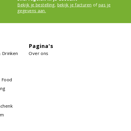
Bekijk je bestelling
,
bekijk je facturen
of
pas je
gegevens aan.
Pagina's
 Drinken
Over ons
n Food
ing
schenk
am