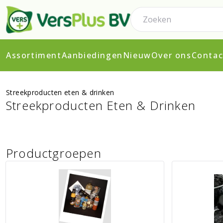
Assortiment
Aanbiedingen
Nieuw
Over ons
Contac
Streekproducten eten & drinken
Streekproducten Eten & Drinken
Productgroepen