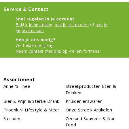
Service & Contact
Snel regelen in je account
Bekijk je bestelling
,
bekijk je facturen
of
pas je
gegevens aan.
Heb je ons nodig?
We helpen je graag.
Neem contact met ons op
via het formulier
Assortiment
Anne 's Thee
Streekproducten Eten &
Drinken
Bier & Wijn & Sterke Drank
Kruidenierswaren
Proenk.nl Lifestyle & Meer
Onze StreeK Artikelen
Sieraden
Zeeland Souvenir & Non
Food