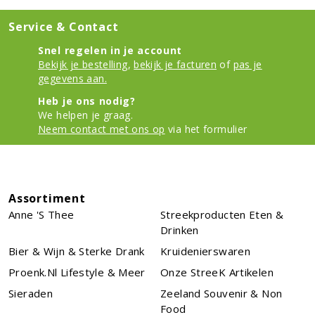
Service & Contact
Snel regelen in je account
Bekijk je bestelling
,
bekijk je facturen
of
pas je
gegevens aan.
Heb je ons nodig?
We helpen je graag.
Neem contact met ons op
via het formulier
Assortiment
Anne 's Thee
Streekproducten Eten &
Drinken
Bier & Wijn & Sterke Drank
Kruidenierswaren
Proenk.nl Lifestyle & Meer
Onze StreeK Artikelen
Sieraden
Zeeland Souvenir & Non
Food