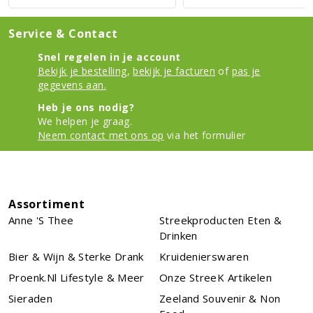
Service & Contact
Snel regelen in je account
Bekijk je bestelling
,
bekijk je facturen
of
pas je
gegevens aan.
Heb je ons nodig?
We helpen je graag.
Neem contact met ons op
via het formulier
Assortiment
Anne 's Thee
Streekproducten Eten &
Drinken
Bier & Wijn & Sterke Drank
Kruidenierswaren
Proenk.nl Lifestyle & Meer
Onze StreeK Artikelen
Sieraden
Zeeland Souvenir & Non