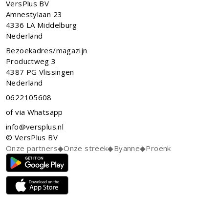
VersPlus BV
Amnestylaan 23
4336 LA
Middelburg
Nederland
Bezoekadres/magazijn
Productweg 3
4387 PG Vlissingen
Nederland
0622105608
of via Whatsapp
info@versplus.nl
© VersPlus BV
Onze partners
◆
Onze streek
◆
Byanne
◆
Proenk