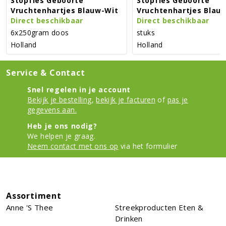
Stopfles Geboorte
Stopfles Geboorte
Vruchtenhartjes Blauw-Wit
Vruchtenhartjes Blau
Direct beschikbaar
Direct beschikbaar
6x250gram doos
stuks
Holland
Holland
Service & Contact
Snel regelen in je account
Bekijk je bestelling
,
bekijk je facturen
of
pas je
gegevens aan.
Heb je ons nodig?
We helpen je graag.
Neem contact met ons op
via het formulier
Assortiment
Anne 's Thee
Streekproducten Eten &
Drinken