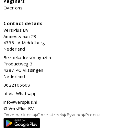
Pagina's
Over ons
Contact details
VersPlus BV
Amnestylaan 23
4336 LA
Middelburg
Nederland
Bezoekadres/magazijn
Productweg 3
4387 PG Vlissingen
Nederland
0622105608
of via Whatsapp
info@versplus.nl
© VersPlus BV
Onze partners
◆
Onze streek
◆
Byanne
◆
Proenk