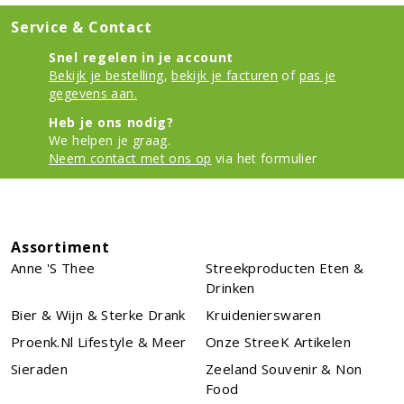
Service & Contact
Snel regelen in je account
Bekijk je bestelling
,
bekijk je facturen
of
pas je
gegevens aan.
Heb je ons nodig?
We helpen je graag.
Neem contact met ons op
via het formulier
Assortiment
Anne 's Thee
Streekproducten Eten &
Drinken
Bier & Wijn & Sterke Drank
Kruidenierswaren
Proenk.nl Lifestyle & Meer
Onze StreeK Artikelen
Sieraden
Zeeland Souvenir & Non
Food