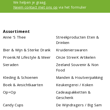
We helpen je graag.
Neem contact met ons op
via het formulier
Assortiment
Anne 's Thee
Streekproducten Eten &
Drinken
Bier & Wijn & Sterke Drank
Kruidenierswaren
Proenk.nl Lifestyle & Meer
Onze StreeK Artikelen
Sieraden
Zeeland Souvenir & Non
Food
Kleding & Schoenen
Manden & Houtverpakking
Boek & Ansichtkaarten
Keukengerei / Koken
Op=Op
Cadeaupakketten &
Geschenk
Candy Cups
De Wijndragers / Big Sam