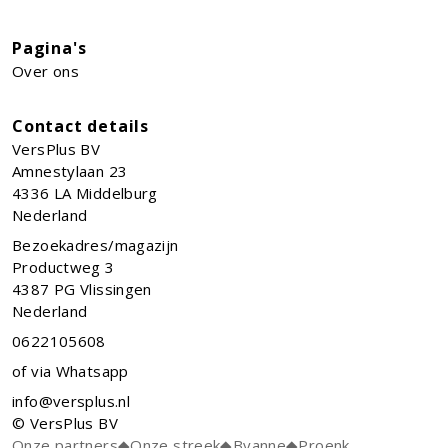
Pagina's
Over ons
Contact details
VersPlus BV
Amnestylaan 23
4336 LA
Middelburg
Nederland
Bezoekadres/magazijn
Productweg 3
4387 PG Vlissingen
Nederland
0622105608
of via Whatsapp
info@versplus.nl
© VersPlus BV
Onze partners
◆
Onze streek
◆
Byanne
◆
Proenk