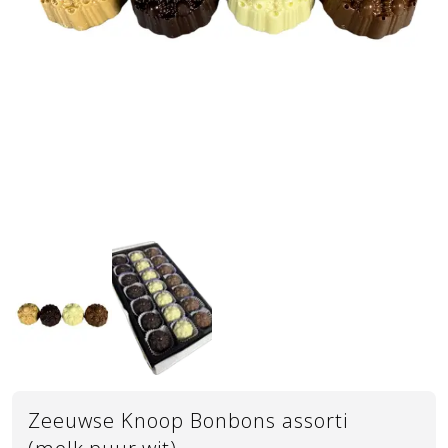
Zeeuwse Knoop Bonbons assorti