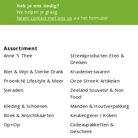
Heb je ons nodig?
We helpen je graag.
Neem contact met ons op
via het formulier
Assortiment
Anne 's Thee
Streekproducten Eten &
Drinken
Bier & Wijn & Sterke Drank
Kruidenierswaren
Proenk.nl Lifestyle & Meer
Onze StreeK Artikelen
Sieraden
Zeeland Souvenir & Non
Food
Kleding & Schoenen
Manden & Houtverpakking
Boek & Ansichtkaarten
Keukengerei / Koken
Op=Op
Cadeaupakketten &
Geschenk