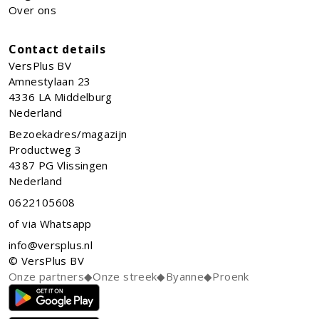
Over ons
Contact details
VersPlus BV
Amnestylaan 23
4336 LA
Middelburg
Nederland
Bezoekadres/magazijn
Productweg 3
4387 PG Vlissingen
Nederland
0622105608
of via Whatsapp
info@versplus.nl
© VersPlus BV
Onze partners
◆
Onze streek
◆
Byanne
◆
Proenk