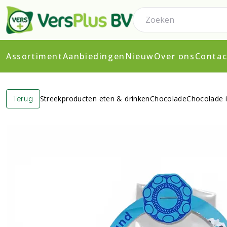
Assortiment
Aanbiedingen
Nieuw
Over ons
Contac
Streekproducten eten & drinken
Chocolade
Chocolade 
Terug