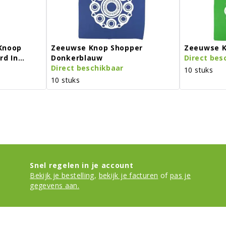
Knoop
Zeeuwse Knop Shopper
Zeeuwse K
rd In
Donkerblauw
Direct bes
Direct beschikbaar
10 stuks
10 stuks
Snel regelen in je account
Bekijk je bestelling
,
bekijk je facturen
of
pas je
gegevens aan.