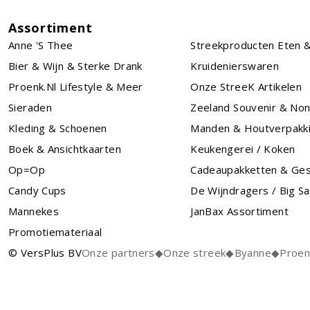
Assortiment
Anne 's Thee
Streekproducten Eten &
Bier & Wijn & Sterke Drank
Kruidenierswaren
Proenk.nl Lifestyle & Meer
Onze StreeK Artikelen
Sieraden
Zeeland Souvenir & No
Kleding & Schoenen
Manden & Houtverpakk
Boek & Ansichtkaarten
Keukengerei / Koken
Op=Op
Cadeaupakketten & Ge
Candy Cups
De Wijndragers / Big S
Mannekes
JanBax Assortiment
Promotiemateriaal
© VersPlus BV
Onze partners
◆
Onze streek
◆
Byanne
◆
Proen