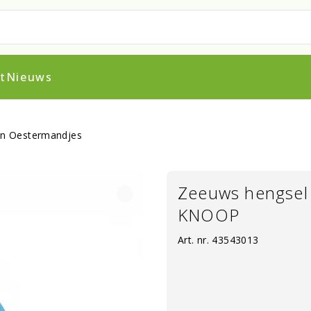
t
Nieuws
in Oestermandjes
Zeeuws hengsel
KNOOP
Art. nr.
43543013