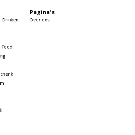
Pagina's
 Drinken
Over ons
n Food
ing
schenk
am
k