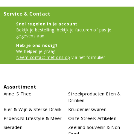
Service & Contact
Snel regelen in je account
Bekijk je bestelling
,
bekijk je facturen
of
pas je
gegevens aan.
Heb je ons nodig?
We helpen je graag.
Neem contact met ons op
via het formulier
Assortiment
Anne 's Thee
Streekproducten Eten &
Drinken
Bier & Wijn & Sterke Drank
Kruidenierswaren
Proenk.nl Lifestyle & Meer
Onze StreeK Artikelen
Sieraden
Zeeland Souvenir & Non
Food