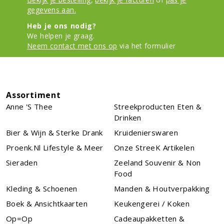
gegevens aan.
Heb je ons nodig?
We helpen je graag.
Neem contact met ons op
via het formulier
Assortiment
Anne 's Thee
Streekproducten Eten &
Drinken
Bier & Wijn & Sterke Drank
Kruidenierswaren
Proenk.nl Lifestyle & Meer
Onze StreeK Artikelen
Sieraden
Zeeland Souvenir & Non
Food
Kleding & Schoenen
Manden & Houtverpakking
Boek & Ansichtkaarten
Keukengerei / Koken
Op=Op
Cadeaupakketten &