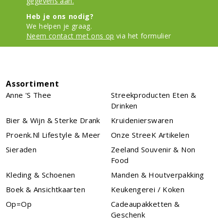
gegevens aan.
Heb je ons nodig?
We helpen je graag.
Neem contact met ons op
via het formulier
Assortiment
Anne 's Thee
Streekproducten Eten &
Drinken
Bier & Wijn & Sterke Drank
Kruidenierswaren
Proenk.nl Lifestyle & Meer
Onze StreeK Artikelen
Sieraden
Zeeland Souvenir & Non
Food
Kleding & Schoenen
Manden & Houtverpakking
Boek & Ansichtkaarten
Keukengerei / Koken
Op=Op
Cadeaupakketten &
Geschenk