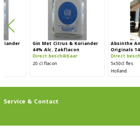
Gin Met Citrus & Koriander
Absinthe Amber Kamp
44% Alc. Zakflacon
Originals 14,5% Vol. Al
Direct beschikbaar
Direct beschikbaar
20 cl flacon
5x50cl fles
Holland
Service & Contact