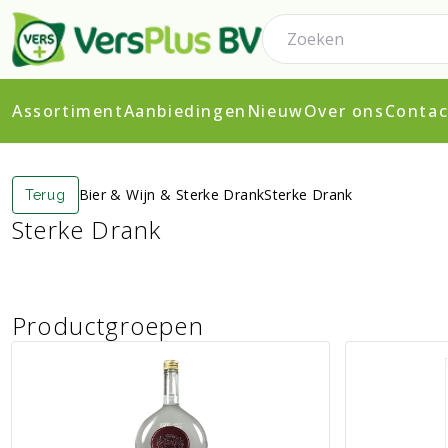
Assortiment
Aanbiedingen
Nieuw
Over ons
Contac
Bier & Wijn & Sterke Drank
Sterke Drank
Terug
Sterke Drank
Productgroepen