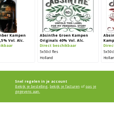
en
Absinthe Groen Kampen
Absinthe Rood 
c.
Originals 40% Vol. Alc.
Kampen Origina
Direct beschikbaar
Alc.
Direct beschikb
5x50cl fles
5x50cl fles
Holland
Holland
Snel regelen in je account
Bekijk je bestelling
,
bekijk je facturen
of
pas je
gegevens aan.