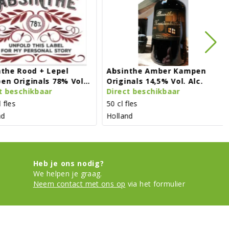
+ Lepel
Absinthe Amber Kampen
Absinthe
ls 78% Vol.
Originals 14,5% Vol. Alc.
Originals
aar
Direct beschikbaar
Direct be
50 cl fles
50 cl fles
Holland
Holland
Heb je ons nodig?
We helpen je graag.
Neem contact met ons op
via het formulier