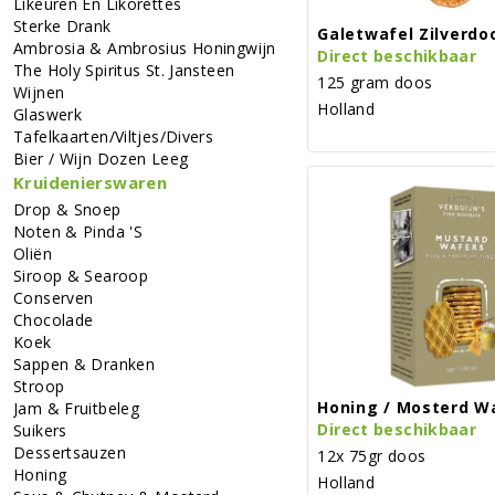
Likeuren En Likorettes
Sterke Drank
Galetwafel Zilverdo
Ambrosia & Ambrosius Honingwijn
Direct beschikbaar
The Holy Spiritus St. Jansteen
125 gram doos
Wijnen
Holland
Glaswerk
Tafelkaarten/viltjes/divers
Bier / Wijn Dozen Leeg
Kruidenierswaren
Drop & Snoep
Noten & Pinda 's
Oliën
Siroop & Searoop
Conserven
Chocolade
Koek
Sappen & Dranken
Stroop
Honing / Mosterd W
Jam & Fruitbeleg
Direct beschikbaar
Suikers
Dessertsauzen
12x 75gr doos
Honing
Holland