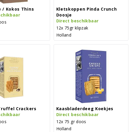
 / Kokos Thins
Kletskoppen Pinda Crunch
schikbaar
Doosje
Direct beschikbaar
oos
12x 75gr klipzak
Holland
Truffel Crackers
Kaasbladerdeeg Koekjes
schikbaar
Direct beschikbaar
oos
12x 75 gr doos
Holland