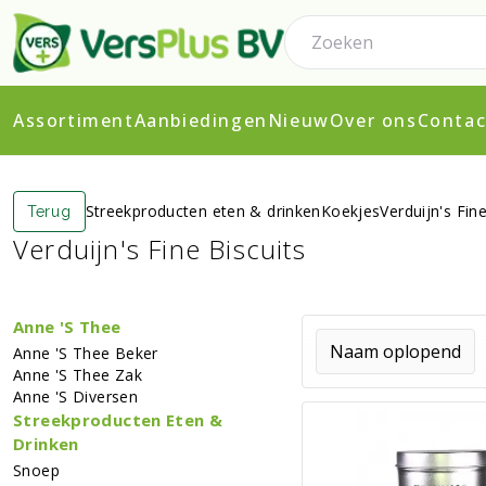
Assortiment
Aanbiedingen
Nieuw
Over ons
Contac
Streekproducten eten & drinken
Koekjes
Verduijn's Fine
Terug
Verduijn's Fine Biscuits
Anne 's Thee
Anne 's Thee Beker
Anne 's Thee Zak
Anne 's Diversen
Streekproducten Eten &
Drinken
Snoep