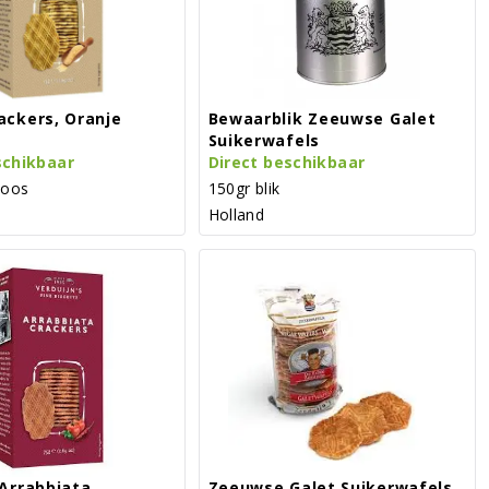
ackers, Oranje
Bewaarblik Zeeuwse Galet
Suikerwafels
schikbaar
Direct beschikbaar
doos
150gr blik
Holland
Arrabbiata
Zeeuwse Galet Suikerwafels