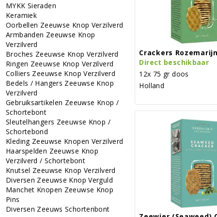
MYKK Sieraden
Keramiek
Oorbellen Zeeuwse Knop Verzilverd
Armbanden Zeeuwse Knop
Verzilverd
Crackers Rozemarij
Broches Zeeuwse Knop Verzilverd
Direct beschikbaar
Ringen Zeeuwse Knop Verzilverd
Colliers Zeeuwse Knop Verzilverd
12x 75 gr doos
Bedels / Hangers Zeeuwse Knop
Holland
Verzilverd
Gebruiksartikelen Zeeuwse Knop /
Schortebont
Sleutelhangers Zeeuwse Knop /
Schortebond
Kleding Zeeuwse Knopen Verzilverd
Haarspelden Zeeuwse Knop
Verzilverd / Schortebont
Knutsel Zeeuwse Knop Verzilverd
Diversen Zeeuwse Knop Verguld
Manchet Knopen Zeeuwse Knop
Pins
Diversen Zeeuws Schortenbont
Zeewier (Seaweed) 