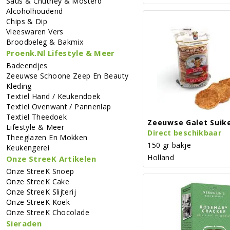
Saus & Chutney & Mosterd
Alcoholhoudend
Chips & Dip
Vleeswaren Vers
Broodbeleg & Bakmix
Proenk.nl Lifestyle & Meer
Badeendjes
Zeeuwse Schoone Zeep En Beauty
Kleding
Textiel Hand / Keukendoek
Textiel Ovenwant / Pannenlap
Textiel Theedoek
Zeeuwse Galet Suik
Lifestyle & Meer
Direct beschikbaar
Theeglazen En Mokken
150 gr bakje
Keukengerei
Holland
Onze StreeK Artikelen
Onze StreeK Snoep
Onze StreeK Cake
Onze StreeK Slijterij
Onze StreeK Koek
Onze StreeK Chocolade
Sieraden