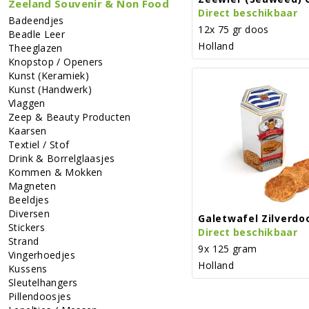
Zeeland Souvenir & Non Food
Direct beschikbaar
Badeendjes
12x 75 gr doos
Beadle Leer
Holland
Theeglazen
Knopstop / Openers
Kunst (keramiek)
Kunst (handwerk)
Vlaggen
Zeep & Beauty Producten
Kaarsen
Textiel / Stof
Drink & Borrelglaasjes
Kommen & Mokken
Magneten
Beeldjes
Diversen
Galetwafel Zilverdo
Stickers
Direct beschikbaar
Strand
9x 125 gram
Vingerhoedjes
Holland
Kussens
Sleutelhangers
Pillendoosjes