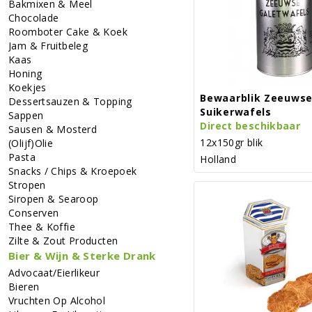
Bakmixen & Meel
Chocolade
Roomboter Cake & Koek
Jam & Fruitbeleg
Kaas
Honing
Koekjes
Bewaarblik Zeeuwse
Dessertsauzen & Topping
Suikerwafels
Sappen
Direct beschikbaar
Sausen & Mosterd
12x150gr blik
(Olijf)Olie
Pasta
Holland
Snacks / Chips & Kroepoek
Stropen
Siropen & Searoop
Conserven
Thee & Koffie
Zilte & Zout Producten
Bier & Wijn & Sterke Drank
Advocaat/Eierlikeur
Bieren
Vruchten Op Alcohol