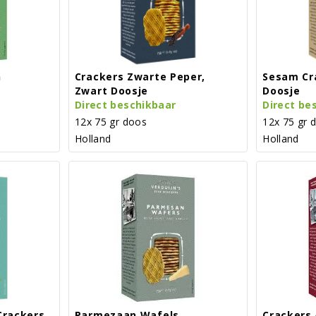
n
Crackers Zwarte Peper,
Sesam Cr
Zwart Doosje
Doosje
Direct beschikbaar
Direct be
12x 75 gr doos
12x 75 gr 
Holland
Holland
Crackers
Parmezaan Wafels
Crackers 