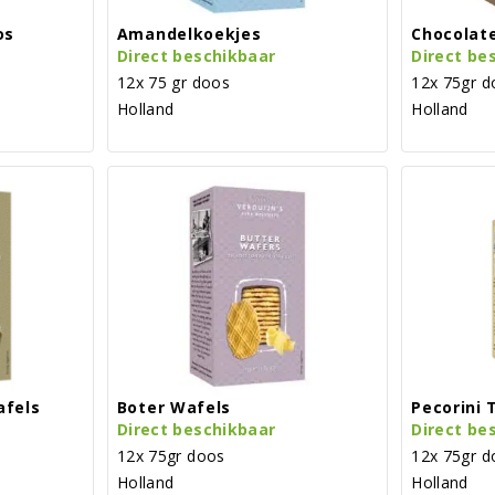
os
Amandelkoekjes
Chocolate
Direct beschikbaar
Direct be
12x 75 gr doos
12x 75gr d
Holland
Holland
afels
Boter Wafels
Pecorini 
Direct beschikbaar
Direct be
12x 75gr doos
12x 75gr d
Holland
Holland