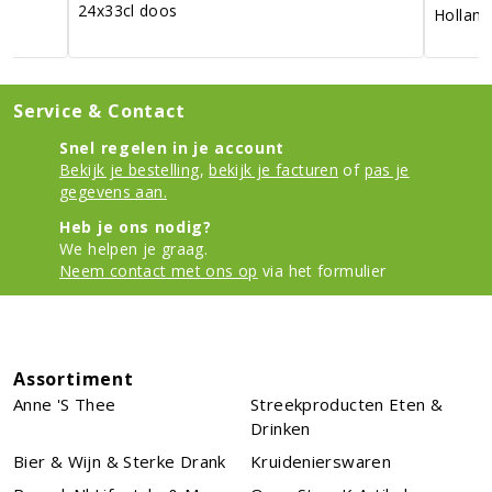
24x33cl doos
Holland
Service & Contact
Snel regelen in je account
Bekijk je bestelling
,
bekijk je facturen
of
pas je
gegevens aan.
Heb je ons nodig?
We helpen je graag.
Neem contact met ons op
via het formulier
Assortiment
Anne 's Thee
Streekproducten Eten &
Drinken
Bier & Wijn & Sterke Drank
Kruidenierswaren