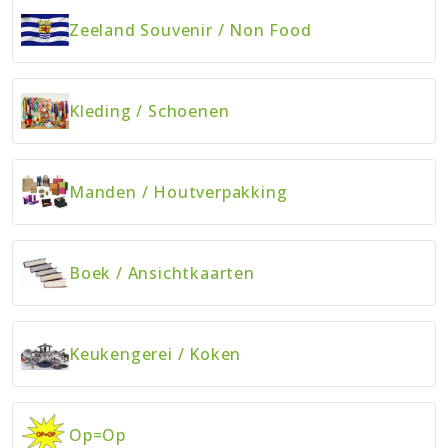
Zeeland Souvenir
/
Non Food
Kleding
/
Schoenen
Manden
/
Houtverpakking
Boek
/
Ansichtkaarten
Keukengerei
/
Koken
Op=Op