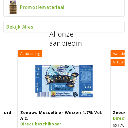
Promotiemateriaal
Bekijk Alles
Al onze
aanbiedin
gen
Aanbieding
Aanbied
Nieuw
leurd
Zeeuws Mosselbier Weizen 4.7% Vol.
Zeeuw
Alc.
Direct
Direct beschikbaar
6x170 