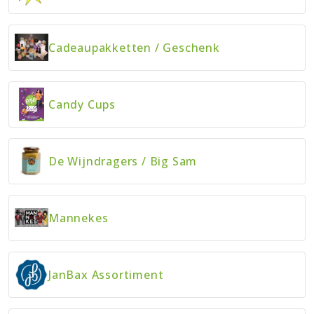
Cadeaupakketten
/
Geschenk
Candy Cups
De Wijndragers
/
Big Sam
Mannekes
JanBax Assortiment