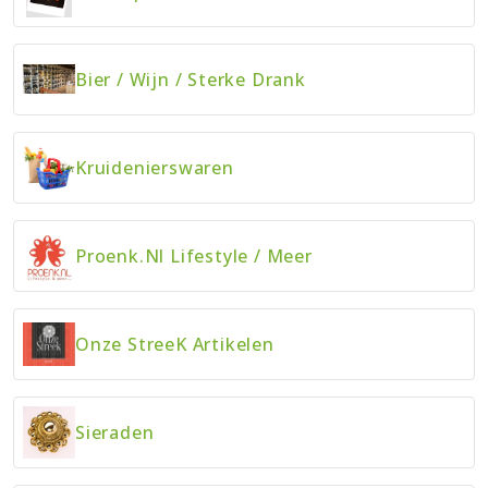
Bier
/
Wijn
/
Sterke Drank
Kruidenierswaren
Proenk.nl Lifestyle
/
Meer
Onze StreeK Artikelen
Sieraden