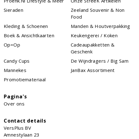
Proenk.nl Lifestyle & Meer
Onze StreeK Artikelen
Sieraden
Zeeland Souvenir & Non
Food
Kleding & Schoenen
Manden & Houtverpakking
Boek & Ansichtkaarten
Keukengerei / Koken
Op=Op
Cadeaupakketten &
Geschenk
Candy Cups
De Wijndragers / Big Sam
Mannekes
JanBax Assortiment
Promotiemateriaal
Pagina's
Over ons
Contact details
VersPlus BV
Amnestylaan 23