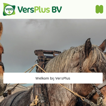
Welkom bij VersPlus