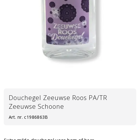
Douchegel Zeeuwse Roos PA/TR
Zeeuwse Schoone
Art. nr.
c1986863B
Extra milde douchegel voor hem of haar.