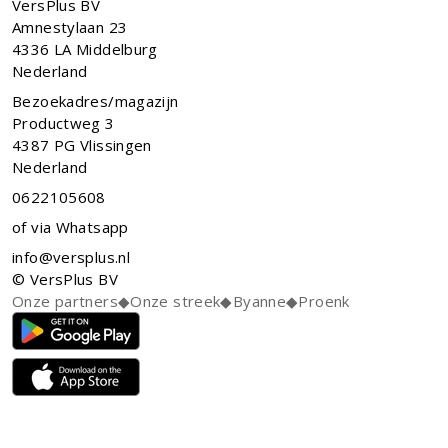
VersPlus BV
Amnestylaan 23
4336 LA
Middelburg
Nederland
Bezoekadres/magazijn
Productweg 3
4387 PG Vlissingen
Nederland
0622105608
of via Whatsapp
info@versplus.nl
© VersPlus BV
Onze partners
◆
Onze streek
◆
Byanne
◆
Proenk