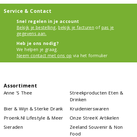
Service & Contact
Snel regelen in je account
Bekijk je bestelling
,
bekijk je facturen
of
pas je
gegevens aan.
Heb je ons nodig?
We helpen je graag.
Neem contact met ons op
via het formulier
Assortiment
Anne 's Thee
Streekproducten Eten &
Drinken
Bier & Wijn & Sterke Drank
Kruidenierswaren
Proenk.nl Lifestyle & Meer
Onze StreeK Artikelen
Sieraden
Zeeland Souvenir & Non
Food