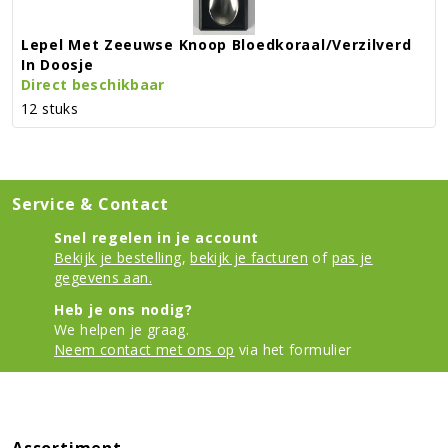
Lepel Met Zeeuwse Knoop Bloedkoraal/verzilverd
In Doosje
Direct beschikbaar
12 stuks
Service & Contact
Snel regelen in je account
Bekijk je bestelling
,
bekijk je facturen
of
pas je
gegevens aan.
Heb je ons nodig?
We helpen je graag.
Neem contact met ons op
via het formulier
Assortiment