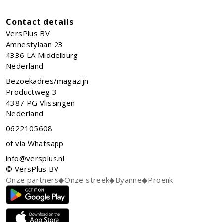
Contact details
VersPlus BV
Amnestylaan 23
4336 LA
Middelburg
Nederland
Bezoekadres/magazijn
Productweg 3
4387 PG Vlissingen
Nederland
0622105608
of via Whatsapp
info@versplus.nl
© VersPlus BV
Onze partners
◆
Onze streek
◆
Byanne
◆
Proenk