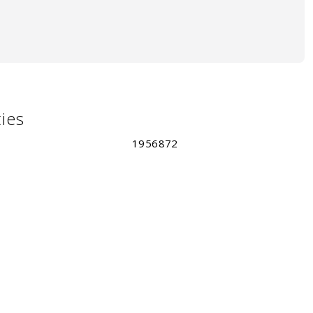
ties
1956872