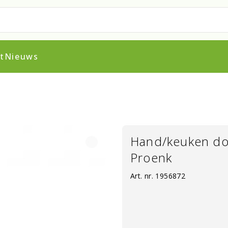
t
Nieuws
Hand/keuken do
Proenk
Art. nr.
1956872