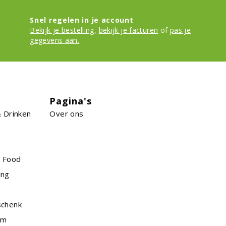
Snel regelen in je account
Bekijk je bestelling
,
bekijk je facturen
of
pas je
gegevens aan.
Pagina's
 Drinken
Over ons
n Food
ing
schenk
am