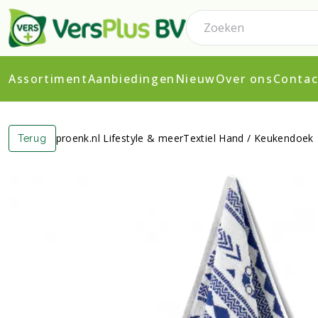
Assortiment
Aanbiedingen
Nieuw
Over ons
Contac
proenk.nl Lifestyle & meer
Textiel Hand / Keukendoek
Terug