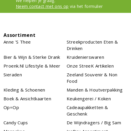
We helpen je graag.
Neem contact met ons op
via het formulier
Assortiment
Anne 's Thee
Streekproducten Eten &
Drinken
Bier & Wijn & Sterke Drank
Kruidenierswaren
Proenk.nl Lifestyle & Meer
Onze StreeK Artikelen
Sieraden
Zeeland Souvenir & Non
Food
Kleding & Schoenen
Manden & Houtverpakking
Boek & Ansichtkaarten
Keukengerei / Koken
Op=Op
Cadeaupakketten &
Geschenk
Candy Cups
De Wijndragers / Big Sam