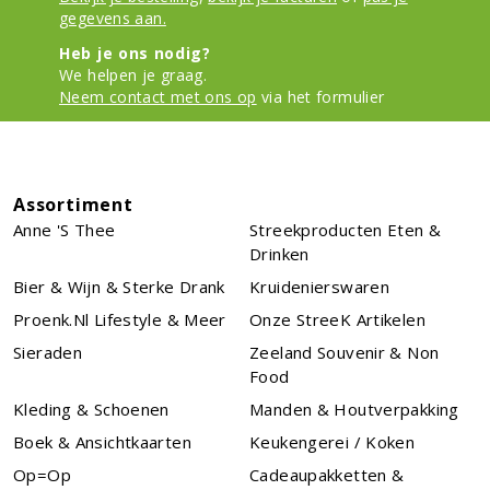
gegevens aan.
Heb je ons nodig?
We helpen je graag.
Neem contact met ons op
via het formulier
Assortiment
Anne 's Thee
Streekproducten Eten &
Drinken
Bier & Wijn & Sterke Drank
Kruidenierswaren
Proenk.nl Lifestyle & Meer
Onze StreeK Artikelen
Sieraden
Zeeland Souvenir & Non
Food
Kleding & Schoenen
Manden & Houtverpakking
Boek & Ansichtkaarten
Keukengerei / Koken
Op=Op
Cadeaupakketten &