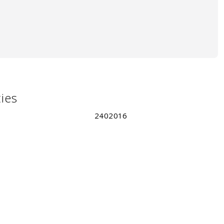
ties
2402016