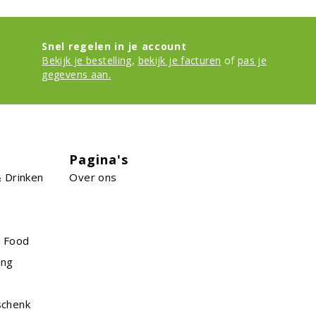
Snel regelen in je account
Bekijk je bestelling
,
bekijk je facturen
of
pas je
gegevens aan.
Pagina's
 Drinken
Over ons
n Food
ing
schenk