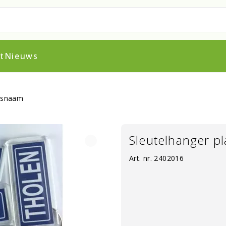
t
Nieuws
tsnaam
Sleutelhanger p
Art. nr.
2402016