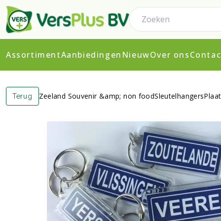
Assortiment
Aanbiedingen
Nieuw
Over ons
Contac
Zeeland Souvenir &amp; non food
Sleutelhangers
Plaa
Terug