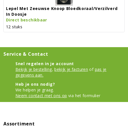
Lepel Met Zeeuwse Knoop Bloedkoraal/verzilverd
In Doosje
Direct beschikbaar
12 stuks
Service & Contact
Snel regelen in je account
Bekijk je bestelling
,
bekijk je facturen
of
pas je
gegevens aan.
Heb je ons nodig?
We helpen je graag.
Neem contact met ons op
via het formulier
Assortiment