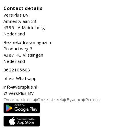
Contact details
VersPlus BV
Amnestylaan 23
4336 LA
Middelburg
Nederland
Bezoekadres/magazijn
Productweg 3
4387 PG Vlissingen
Nederland
0622105608
of via Whatsapp
info@versplus.nl
© VersPlus BV
Onze partners
◆
Onze streek
◆
Byanne
◆
Proenk