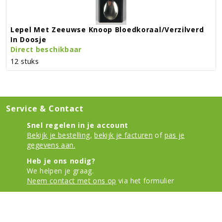
Lepel Met Zeeuwse Knoop Bloedkoraal/verzilverd
In Doosje
Direct beschikbaar
12 stuks
Service & Contact
Snel regelen in je account
Bekijk je bestelling
,
bekijk je facturen
of
pas je
gegevens aan.
Heb je ons nodig?
We helpen je graag.
Neem contact met ons op
via het formulier