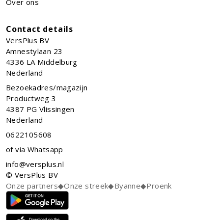
Over ons
Contact details
VersPlus BV
Amnestylaan 23
4336 LA
Middelburg
Nederland
Bezoekadres/magazijn
Productweg 3
4387 PG Vlissingen
Nederland
0622105608
of via Whatsapp
info@versplus.nl
© VersPlus BV
Onze partners
◆
Onze streek
◆
Byanne
◆
Proenk