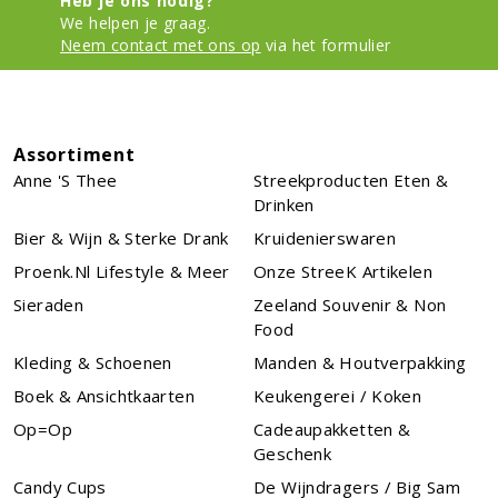
Heb je ons nodig?
We helpen je graag.
Neem contact met ons op
via het formulier
Assortiment
Anne 's Thee
Streekproducten Eten &
Drinken
Bier & Wijn & Sterke Drank
Kruidenierswaren
Proenk.nl Lifestyle & Meer
Onze StreeK Artikelen
Sieraden
Zeeland Souvenir & Non
Food
Kleding & Schoenen
Manden & Houtverpakking
Boek & Ansichtkaarten
Keukengerei / Koken
Op=Op
Cadeaupakketten &
Geschenk
Candy Cups
De Wijndragers / Big Sam