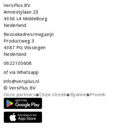
VersPlus BV
Amnestylaan 23
4336 LA
Middelburg
Nederland
Bezoekadres/magazijn
Productweg 3
4387 PG Vlissingen
Nederland
0622105608
of via Whatsapp
info@versplus.nl
© VersPlus BV
Onze partners
◆
Onze streek
◆
Byanne
◆
Proenk