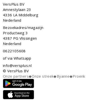
VersPlus BV
Amnestylaan 23
4336 LA
Middelburg
Nederland
Bezoekadres/magazijn
Productweg 3
4387 PG Vlissingen
Nederland
0622105608
of via Whatsapp
info@versplus.nl
© VersPlus BV
Onze partners
◆
Onze streek
◆
Byanne
◆
Proenk