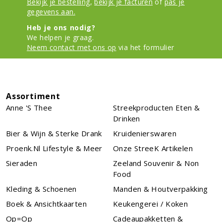
Bekijk je bestelling
,
bekijk je facturen
of
pas je
gegevens aan.
Heb je ons nodig?
We helpen je graag.
Neem contact met ons op
via het formulier
Assortiment
Anne 's Thee
Streekproducten Eten &
Drinken
Bier & Wijn & Sterke Drank
Kruidenierswaren
Proenk.nl Lifestyle & Meer
Onze StreeK Artikelen
Sieraden
Zeeland Souvenir & Non
Food
Kleding & Schoenen
Manden & Houtverpakking
Boek & Ansichtkaarten
Keukengerei / Koken
Op=Op
Cadeaupakketten &