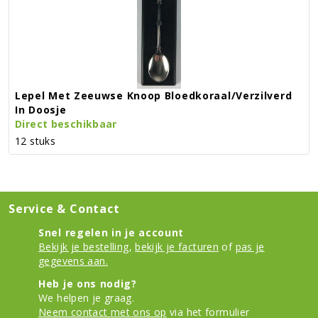
Lepel Met Zeeuwse Knoop Bloedkoraal/verzilverd
In Doosje
Direct beschikbaar
12 stuks
Service & Contact
Snel regelen in je account
Bekijk je bestelling
,
bekijk je facturen
of
pas je
gegevens aan.
Heb je ons nodig?
We helpen je graag.
Neem contact met ons op
via het formulier