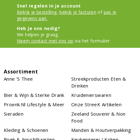
Snel regelen in je account
Bekijk je bestelling
,
bekijk je facturen
of
pas je
gegevens aan.
Heb je ons nodig?
We helpen je graag.
Neem contact met ons op
via het formulier
Assortiment
Anne 's Thee
Streekproducten Eten &
Drinken
Bier & Wijn & Sterke Drank
Kruidenierswaren
Proenk.nl Lifestyle & Meer
Onze StreeK Artikelen
Sieraden
Zeeland Souvenir & Non
Food
Kleding & Schoenen
Manden & Houtverpakking
Boek & Ansichtkaarten
Keukengerei / Koken