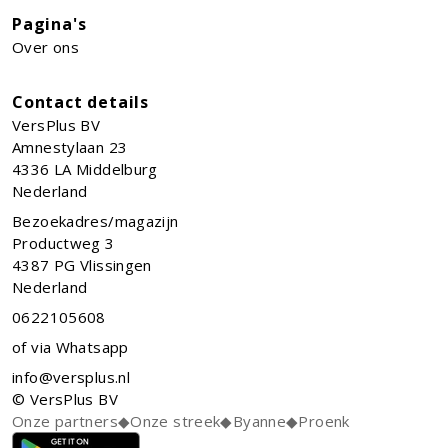
Pagina's
Over ons
Contact details
VersPlus BV
Amnestylaan 23
4336 LA
Middelburg
Nederland
Bezoekadres/magazijn
Productweg 3
4387 PG Vlissingen
Nederland
0622105608
of via Whatsapp
info@versplus.nl
© VersPlus BV
Onze partners
◆
Onze streek
◆
Byanne
◆
Proenk