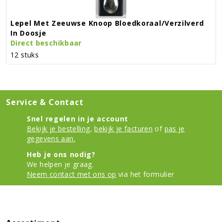
Lepel Met Zeeuwse Knoop Bloedkoraal/verzilverd
In Doosje
Direct beschikbaar
12 stuks
Service & Contact
Snel regelen in je account
Bekijk je bestelling
,
bekijk je facturen
of
pas je
gegevens aan.
Heb je ons nodig?
We helpen je graag.
Neem contact met ons op
via het formulier