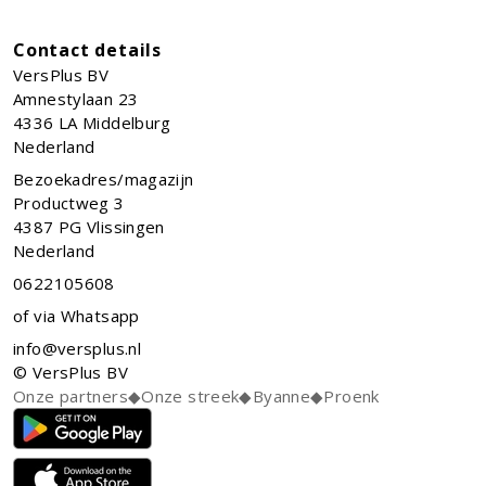
Contact details
VersPlus BV
Amnestylaan 23
4336 LA
Middelburg
Nederland
Bezoekadres/magazijn
Productweg 3
4387 PG Vlissingen
Nederland
0622105608
of via Whatsapp
info@versplus.nl
© VersPlus BV
Onze partners
◆
Onze streek
◆
Byanne
◆
Proenk