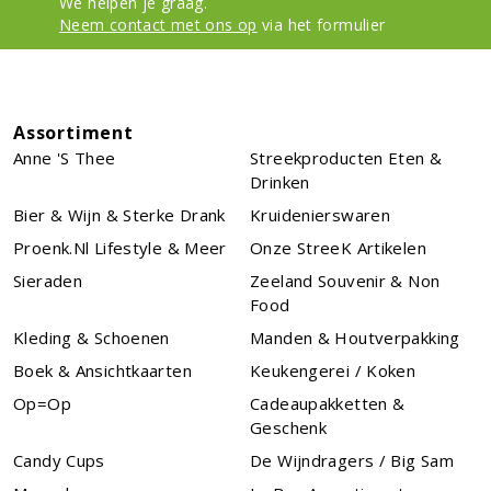
We helpen je graag.
Neem contact met ons op
via het formulier
Assortiment
Anne 's Thee
Streekproducten Eten &
Drinken
Bier & Wijn & Sterke Drank
Kruidenierswaren
Proenk.nl Lifestyle & Meer
Onze StreeK Artikelen
Sieraden
Zeeland Souvenir & Non
Food
Kleding & Schoenen
Manden & Houtverpakking
Boek & Ansichtkaarten
Keukengerei / Koken
Op=Op
Cadeaupakketten &
Geschenk
Candy Cups
De Wijndragers / Big Sam