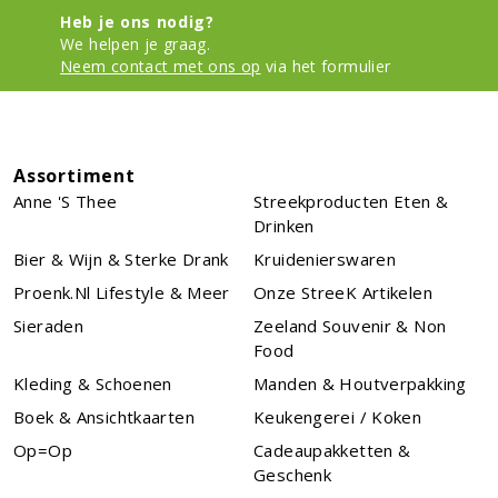
Heb je ons nodig?
We helpen je graag.
Neem contact met ons op
via het formulier
Assortiment
Anne 's Thee
Streekproducten Eten &
Drinken
Bier & Wijn & Sterke Drank
Kruidenierswaren
Proenk.nl Lifestyle & Meer
Onze StreeK Artikelen
Sieraden
Zeeland Souvenir & Non
Food
Kleding & Schoenen
Manden & Houtverpakking
Boek & Ansichtkaarten
Keukengerei / Koken
Op=Op
Cadeaupakketten &
Geschenk