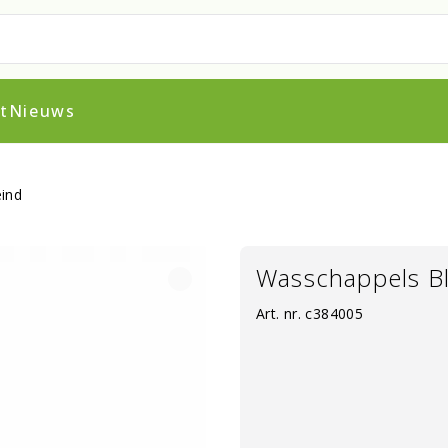
t
Nieuws
eind
Wasschappels Blo
Art. nr.
c384005