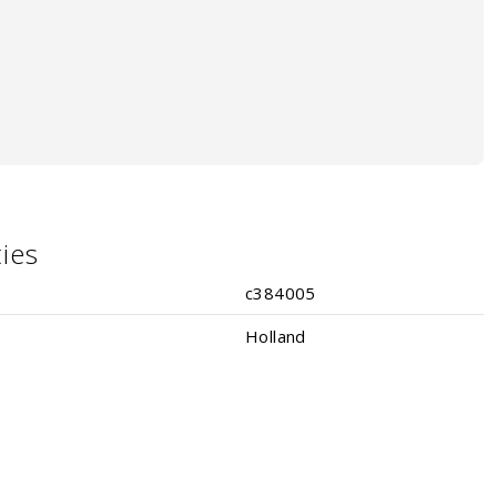
ties
c384005
Holland