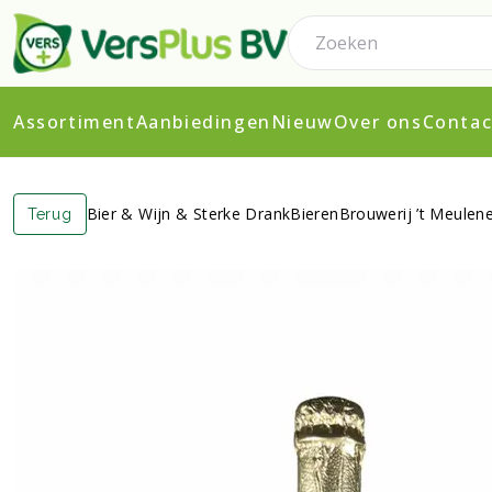
Assortiment
Aanbiedingen
Nieuw
Over ons
Contac
Bier & Wijn & Sterke Drank
Bieren
Brouwerij ’t Meulen
Terug