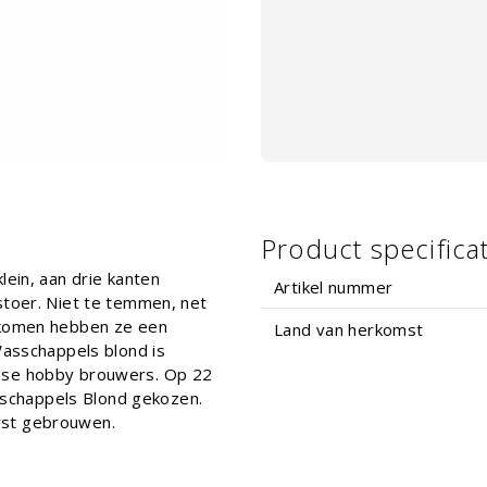
Product specifica
lein, aan drie kanten
Artikel nummer
stoer. Niet te temmen, net
e komen hebben ze een
Land van herkomst
Wasschappels blond is
else hobby brouwers. Op 22
asschappels Blond gekozen.
rst gebrouwen.