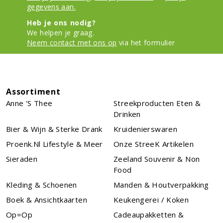
gegevens aan.
Heb je ons nodig?
We helpen je graag.
Neem contact met ons op
via het formulier
Assortiment
Anne 's Thee
Streekproducten Eten &
Drinken
Bier & Wijn & Sterke Drank
Kruidenierswaren
Proenk.nl Lifestyle & Meer
Onze StreeK Artikelen
Sieraden
Zeeland Souvenir & Non
Food
Kleding & Schoenen
Manden & Houtverpakking
Boek & Ansichtkaarten
Keukengerei / Koken
Op=Op
Cadeaupakketten &