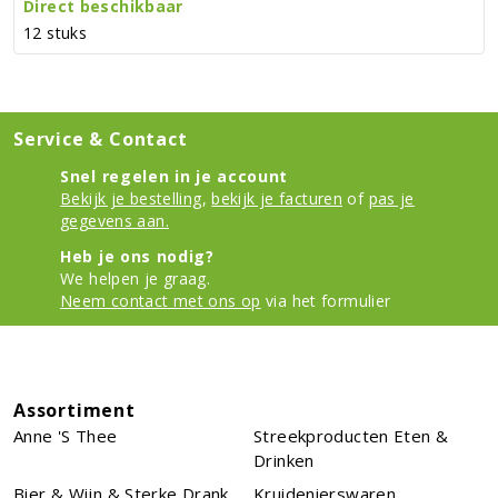
Direct beschikbaar
12 stuks
Service & Contact
Snel regelen in je account
Bekijk je bestelling
,
bekijk je facturen
of
pas je
gegevens aan.
Heb je ons nodig?
We helpen je graag.
Neem contact met ons op
via het formulier
Assortiment
Anne 's Thee
Streekproducten Eten &
Drinken
Bier & Wijn & Sterke Drank
Kruidenierswaren