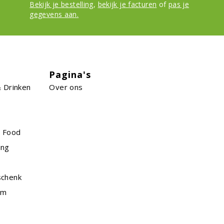
Bekijk je bestelling
,
bekijk je facturen
of
pas je
gegevens aan.
Pagina's
 Drinken
Over ons
n Food
ing
schenk
am