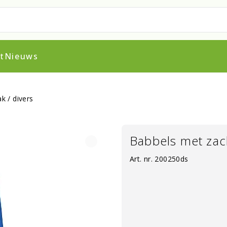
t
Nieuws
k / divers
Babbels met zach
Art. nr.
200250ds