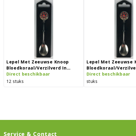
Lepel Met Zeeuwse Knoop
Lepel Met Zeeuwse 
Bloedkoraal/verzilverd In
Bloedkoraal/verzilve
Doosje
Direct beschikbaar
Doosje
Direct beschikbaar
12 stuks
stuks
Service & Contact