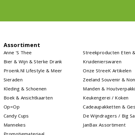
Assortiment
Anne 's Thee
Streekproducten Eten &
Bier & Wijn & Sterke Drank
Kruidenierswaren
Proenk.nl Lifestyle & Meer
Onze StreeK Artikelen
Sieraden
Zeeland Souvenir & No
Kleding & Schoenen
Manden & Houtverpakk
Boek & Ansichtkaarten
Keukengerei / Koken
Op=Op
Cadeaupakketten & Ge
Candy Cups
De Wijndragers / Big S
Mannekes
JanBax Assortiment
Promotiemateriaal