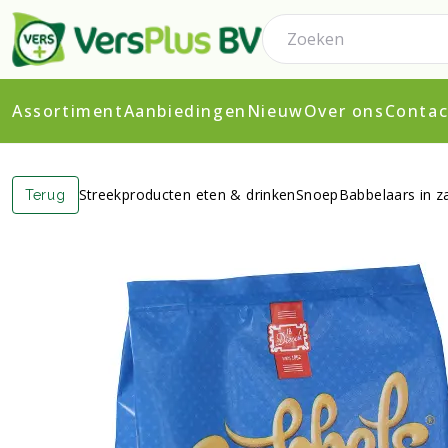
Assortiment
Aanbiedingen
Nieuw
Over ons
Contac
Streekproducten eten & drinken
Snoep
Babbelaars in za
Terug